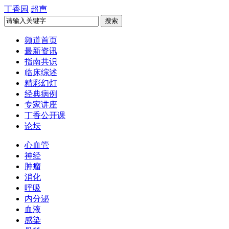
丁香园
超声
频道首页
最新资讯
指南共识
临床综述
精彩幻灯
经典病例
专家讲座
丁香公开课
论坛
心血管
神经
肿瘤
消化
呼吸
内分泌
血液
感染