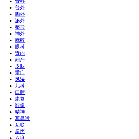
骨科
普外
胸外
泌外
整形
神外
麻醉
眼科
肾内
妇产
皮肤
重症
风湿
儿科
口腔
康复
影像
精神
耳鼻喉
互联
超声
六度